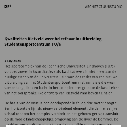
ARCHITECTUUR
STUDIO
Kwaliteiten Rietveld weer beleefbaar in uitbreiding
Studentensportcentrum TU/e
21.07.2020
Het sportcomplex van de Technische Universiteit Eindhoven (TU/e)
voldoet zowel in kwantitatieve als kwalitatieve zin niet meer aan de
huidige eisen van de universiteit. DP6 won de tender van een nieuwe
uitbreiding van het Studentensportcentrum met een visie die weer
samenhang, licht en lucht in het complex brengt, door de kwaliteiten
van het oorspronkelijke ontwerp van Rietveld naar boven te halen.
De basis van de visie is een doorlopende luifel op drie meter hoogte.
Een horizontale lijn als nieuw verbindend element, die de menselijke
schaal rondom het complex verbindt en het gebouw getrapt aansluit
op de mooie landschappelijke omgeving aan de rivier de Dommel. De
hoofdentree wordt verplaatst naar de oostzijde van het complex: