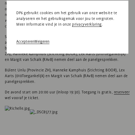
met een lichamelijke en/of meervoudige beperking. Richelle vertelt
over het campusplan, hoe DP6 De Brug ontwierp volgens het
DP6 gebruikt cookies om het gebruik van onze website te
motto:
Leren, Ontmoeten en Leven: speciaal waar het moet, gewoon
analyseren en het gebruiksgemak voor jou te vergroten.
waar het kan
, en hoe leerlingen met en zonder beperking elkaar op de
Meer informatie vind je in onze
privacyverklaring
.
campus ontmoeten en van elkaar leren.
Séverine Kas vertelt over de nieuwe NEN 9120: een landelijke norm die
Accepteren
Weigeren
als uitgangspunt heeft dat iedereen een gebouw moet kunnen
betreden en gebruiken – ongeacht beperking. Bülent Unlu (Provincie
ZH), Hanneke Kamphuis (Stichting BOOR), Lex Aarts (010Toegankelijk)
en Margit van Schaik (RAvB) nemen deel aan de panelgesprekken.
Bülent Unlu (Provincie ZH), Hanneke Kamphuis (Stichting BOOR), Lex
Aarts (010Toegankelijk) en Margit van Schaik (RAvB) nemen deel aan de
panelgesprekken.
De avond start om 20:00 uur (inloop 19:30). Toegang is gratis,
reserveer
wel vooraf je ticket.