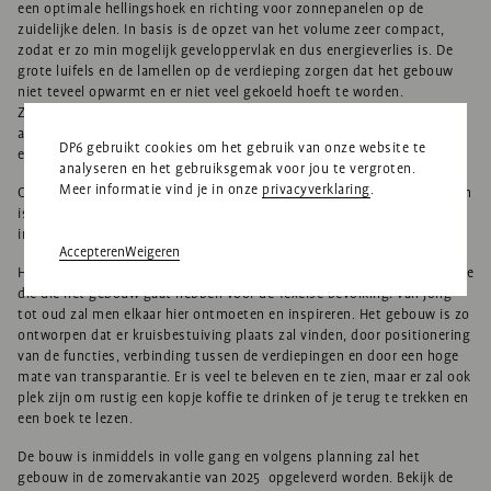
een optimale hellingshoek en richting voor zonnepanelen op de
zuidelijke delen. In basis is de opzet van het volume zeer compact,
zodat er zo min mogelijk geveloppervlak en dus energieverlies is. De
grote luifels en de lamellen op de verdieping zorgen dat het gebouw
niet teveel opwarmt en er niet veel gekoeld hoeft te worden.
Zonnepanelen, warmte-koude opslag in de bodem en energiezuinige
adaptieve installaties zorgen er verder voor dat het gebouw
DP6 gebruikt cookies om het gebruik van onze website te
energieneutraal zal zijn.
analyseren en het gebruiksgemak voor jou te vergroten.
Meer informatie vind je in onze
privacyverklaring
.
Om de duurzaamheid van het gebouw op de lange termijn te vergroten
is het gebouw door de grote overspanning van de constructie vrij-
indeelbaar. Daarnaast zal het grotendeels demontabel zijn.
Accepteren
Weigeren
Het belangrijkste duurzame aspect van het gebouw is echter de waarde
die die het gebouw gaat hebben voor de Texelse bevolking: van jong
tot oud zal men elkaar hier ontmoeten en inspireren. Het gebouw is zo
ontworpen dat er kruisbestuiving plaats zal vinden, door positionering
van de functies, verbinding tussen de verdiepingen en door een hoge
mate van transparantie. Er is veel te beleven en te zien, maar er zal ook
plek zijn om rustig een kopje koffie te drinken of je terug te trekken en
een boek te lezen.
De bouw is inmiddels in volle gang en volgens planning zal het
gebouw in de zomervakantie van 2025 opgeleverd worden. Bekijk de