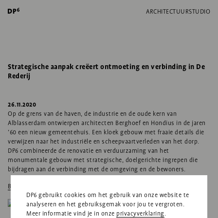
ARCHITECTUUR
STUDIO
Strategische aanpak creëert ontmoeting en verbinding in De
Rederij
26.11.2020
Op de grens van de haven, de industrie en de oude kern van
Alblasserdam ontwierpen architecten Berghoef en Hondius in de jaren
’60 een nieuw gemeentehuis. Een kloek gebouw met fraaie details die
verwijzen naar het industriële en scheepvaartverleden van het dorp.
DP6 combineerde de renovatie en verduurzaming van het
monumentale gebouw met strategische, doelgerichte ingrepen die
bijdragen aan de verbinding met de omgeving en de bewoners.
Bekijk project
DP6 gebruikt cookies om het gebruik van onze website te
analyseren en het gebruiksgemak voor jou te vergroten.
Meer informatie vind je in onze
privacyverklaring
.