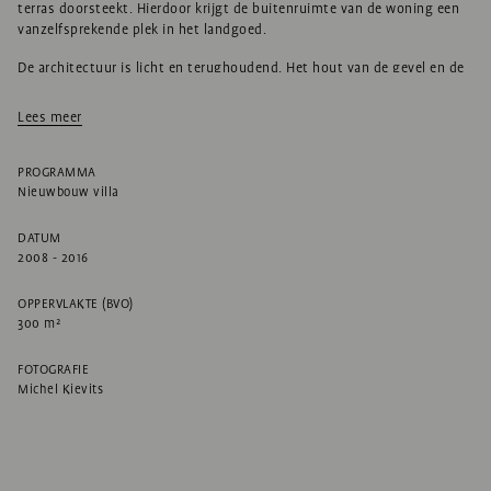
terras doorsteekt. Hierdoor krijgt de buitenruimte van de woning een
vanzelfsprekende plek in het landgoed.
De architectuur is licht en terughoudend. Het hout van de gevel en de
spanten refereert aan de rurale architectuur van het landgoed. Als
contrast hiermee is veel glas toegepast waarmee binnen en buiten met
Lees meer
elkaar zijn verbonden en de villa opgaat in zijn groene omgeving. Het
dak is uitgevoerd in aluminium golfplaat.
PROGRAMMA
De villa is gebouwd in een innovatief houtbouwsysteem. De
Nieuwbouw villa
constructie bestaat uit een combinatie van spanten en wanden van
kruislaaghout (CLT). Het glas is direct geplaatst in de houtconstructie.
DATUM
Dit was alleen mogelijk doordat de spanten zeer maatvast en stijf zijn
2008 - 2016
gemaakt. Doordat kozijnen ontbreken, is de transparantie optimaal.
OPPERVLAKTE (BVO)
300 m²
FOTOGRAFIE
Michel Kievits